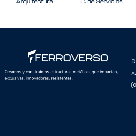
Arquitectura
C. de Servicios
D
Creamos y construimos estructuras metálicas que impactan,
Av
exclusivas, innovadoras, resistentes.