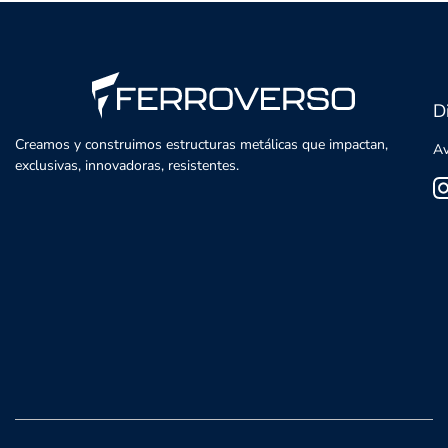
D
Creamos y construimos estructuras metálicas que impactan,
Av
exclusivas, innovadoras, resistentes.