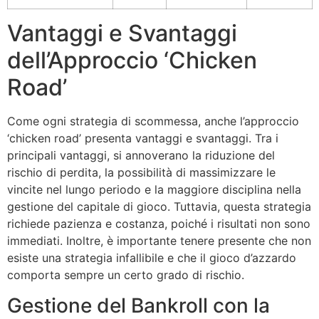
Vantaggi e Svantaggi
dell’Approccio ‘Chicken
Road’
Come ogni strategia di scommessa, anche l’approccio
‘chicken road’ presenta vantaggi e svantaggi. Tra i
principali vantaggi, si annoverano la riduzione del
rischio di perdita, la possibilità di massimizzare le
vincite nel lungo periodo e la maggiore disciplina nella
gestione del capitale di gioco. Tuttavia, questa strategia
richiede pazienza e costanza, poiché i risultati non sono
immediati. Inoltre, è importante tenere presente che non
esiste una strategia infallibile e che il gioco d’azzardo
comporta sempre un certo grado di rischio.
Gestione del Bankroll con la