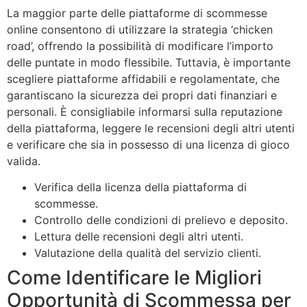
La maggior parte delle piattaforme di scommesse
online consentono di utilizzare la strategia ‘chicken
road’, offrendo la possibilità di modificare l’importo
delle puntate in modo flessibile. Tuttavia, è importante
scegliere piattaforme affidabili e regolamentate, che
garantiscano la sicurezza dei propri dati finanziari e
personali. È consigliabile informarsi sulla reputazione
della piattaforma, leggere le recensioni degli altri utenti
e verificare che sia in possesso di una licenza di gioco
valida.
Verifica della licenza della piattaforma di
scommesse.
Controllo delle condizioni di prelievo e deposito.
Lettura delle recensioni degli altri utenti.
Valutazione della qualità del servizio clienti.
Come Identificare le Migliori
Opportunità di Scommessa per