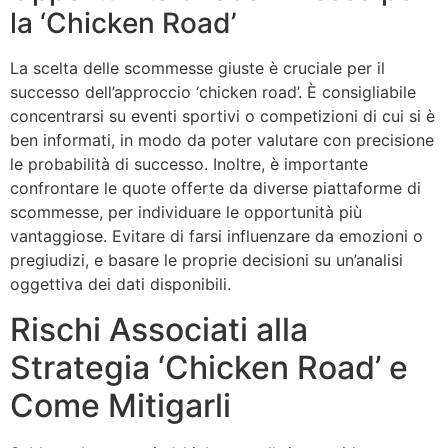
la ‘Chicken Road’
La scelta delle scommesse giuste è cruciale per il
successo dell’approccio ‘chicken road’. È consigliabile
concentrarsi su eventi sportivi o competizioni di cui si è
ben informati, in modo da poter valutare con precisione
le probabilità di successo. Inoltre, è importante
confrontare le quote offerte da diverse piattaforme di
scommesse, per individuare le opportunità più
vantaggiose. Evitare di farsi influenzare da emozioni o
pregiudizi, e basare le proprie decisioni su un’analisi
oggettiva dei dati disponibili.
Rischi Associati alla
Strategia ‘Chicken Road’ e
Come Mitigarli