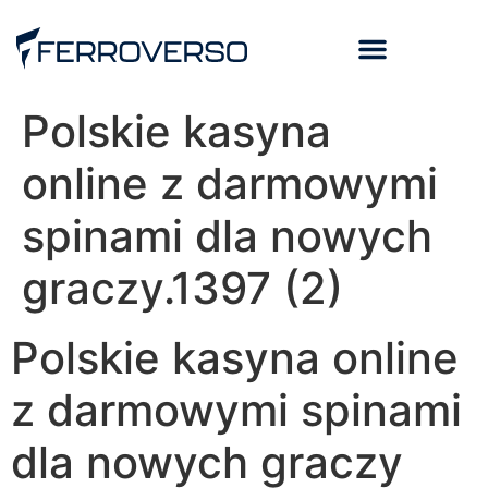
Polskie kasyna
online z darmowymi
spinami dla nowych
graczy.1397 (2)
Polskie kasyna online
z darmowymi spinami
dla nowych graczy