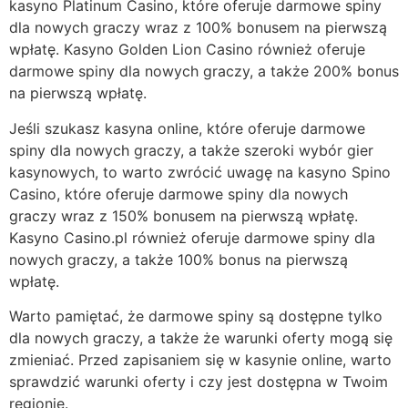
kasyno Platinum Casino, które oferuje darmowe spiny
dla nowych graczy wraz z 100% bonusem na pierwszą
wpłatę. Kasyno Golden Lion Casino również oferuje
darmowe spiny dla nowych graczy, a także 200% bonus
na pierwszą wpłatę.
Jeśli szukasz kasyna online, które oferuje darmowe
spiny dla nowych graczy, a także szeroki wybór gier
kasynowych, to warto zwrócić uwagę na kasyno Spino
Casino, które oferuje darmowe spiny dla nowych
graczy wraz z 150% bonusem na pierwszą wpłatę.
Kasyno Casino.pl również oferuje darmowe spiny dla
nowych graczy, a także 100% bonus na pierwszą
wpłatę.
Warto pamiętać, że darmowe spiny są dostępne tylko
dla nowych graczy, a także że warunki oferty mogą się
zmieniać. Przed zapisaniem się w kasynie online, warto
sprawdzić warunki oferty i czy jest dostępna w Twoim
regionie.