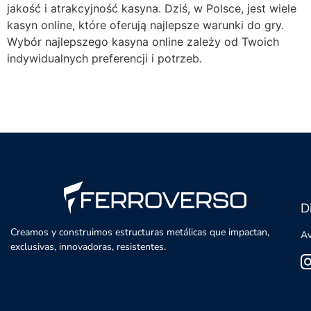
jakość i atrakcyjność kasyna. Dziś, w Polsce, jest wiele
kasyn online, które oferują najlepsze warunki do gry.
Wybór najlepszego kasyna online zależy od Twoich
indywidualnych preferencji i potrzeb.
D
Creamos y construimos estructuras metálicas que impactan,
Av
exclusivas, innovadoras, resistentes.