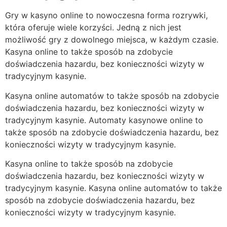
Gry w kasyno online to nowoczesna forma rozrywki,
która oferuje wiele korzyści. Jedną z nich jest
możliwość gry z dowolnego miejsca, w każdym czasie.
Kasyna online to także sposób na zdobycie
doświadczenia hazardu, bez konieczności wizyty w
tradycyjnym kasynie.
Kasyna online automatów to także sposób na zdobycie
doświadczenia hazardu, bez konieczności wizyty w
tradycyjnym kasynie. Automaty kasynowe online to
także sposób na zdobycie doświadczenia hazardu, bez
konieczności wizyty w tradycyjnym kasynie.
Kasyna online to także sposób na zdobycie
doświadczenia hazardu, bez konieczności wizyty w
tradycyjnym kasynie. Kasyna online automatów to także
sposób na zdobycie doświadczenia hazardu, bez
konieczności wizyty w tradycyjnym kasynie.