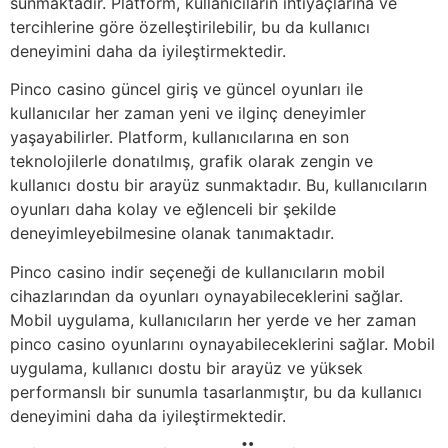
sunmaktadır. Platform, kullanıcıların ihtiyaçlarına ve
tercihlerine göre özelleştirilebilir, bu da kullanıcı
deneyimini daha da iyileştirmektedir.
Pinco casino güncel giriş ve güncel oyunları ile
kullanıcılar her zaman yeni ve ilginç deneyimler
yaşayabilirler. Platform, kullanıcılarına en son
teknolojilerle donatılmış, grafik olarak zengin ve
kullanıcı dostu bir arayüz sunmaktadır. Bu, kullanıcıların
oyunları daha kolay ve eğlenceli bir şekilde
deneyimleyebilmesine olanak tanımaktadır.
Pinco casino indir seçeneği de kullanıcıların mobil
cihazlarından da oyunları oynayabileceklerini sağlar.
Mobil uygulama, kullanıcıların her yerde ve her zaman
pinco casino oyunlarını oynayabileceklerini sağlar. Mobil
uygulama, kullanıcı dostu bir arayüz ve yüksek
performanslı bir sunumla tasarlanmıştır, bu da kullanıcı
deneyimini daha da iyileştirmektedir.