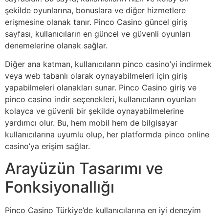
şekilde oyunlarına, bonuslara ve diğer hizmetlere
erişmesine olanak tanır. Pinco Casino güncel giriş
sayfası, kullanıcıların en güncel ve güvenli oyunları
denemelerine olanak sağlar.
Diğer ana katman, kullanıcıların pinco casino’yi indirmek
veya web tabanlı olarak oynayabilmeleri için giriş
yapabilmeleri olanakları sunar. Pinco Casino giriş ve
pinco casino indir seçenekleri, kullanıcıların oyunları
kolayca ve güvenli bir şekilde oynayabilmelerine
yardımcı olur. Bu, hem mobil hem de bilgisayar
kullanıcılarına uyumlu olup, her platformda pinco online
casino’ya erişim sağlar.
Arayüzün Tasarımı ve
Fonksiyonallığı
Pinco Casino Türkiye’de kullanıcılarına en iyi deneyim