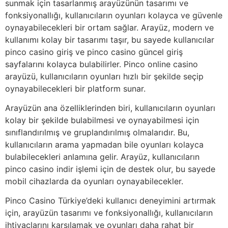
sunmak için tasarlanmış arayüzünün tasarımı ve
fonksiyonallığı, kullanıcıların oyunları kolayca ve güvenle
oynayabilecekleri bir ortam sağlar. Arayüz, modern ve
kullanımı kolay bir tasarımı taşır, bu sayede kullanıcılar
pinco casino giriş ve pinco casino güncel giriş
sayfalarını kolayca bulabilirler. Pinco online casino
arayüzü, kullanıcıların oyunları hızlı bir şekilde seçip
oynayabilecekleri bir platform sunar.
Arayüzün ana özelliklerinden biri, kullanıcıların oyunları
kolay bir şekilde bulabilmesi ve oynayabilmesi için
sınıflandırılmış ve gruplandırılmış olmalarıdır. Bu,
kullanıcıların arama yapmadan bile oyunları kolayca
bulabilecekleri anlamına gelir. Arayüz, kullanıcıların
pinco casino indir işlemi için de destek olur, bu sayede
mobil cihazlarda da oyunları oynayabilecekler.
Pinco Casino Türkiye’deki kullanıcı deneyimini artırmak
için, arayüzün tasarımı ve fonksiyonallığı, kullanıcıların
ihtiyaçlarını karşılamak ve oyunları daha rahat bir