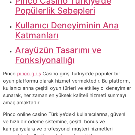
Pinco Casino Türkiye’de
Popülerlik Sebepleri
Kullanıcı Deneyiminin Ana
Katmanları
Arayüzün Tasarımı ve
Fonksiyonallığı
Pinco
pinco giriş
Casino giriş Türkiye’de popüler bir
oyun platformu olarak hizmet vermektedir. Bu platform,
kullanıcılarına çeşitli oyun türleri ve etkileyici deneyimler
sunarak, her zaman en yüksek kaliteli hizmeti sunmayı
amaçlamaktadır.
Pinco online casino Türkiye’deki kullanıcılarına, güvenli
ve hızlı bir ödeme sistemine, çeşitli bonus ve
kampanyalara ve profesyonel müşteri hizmetleri