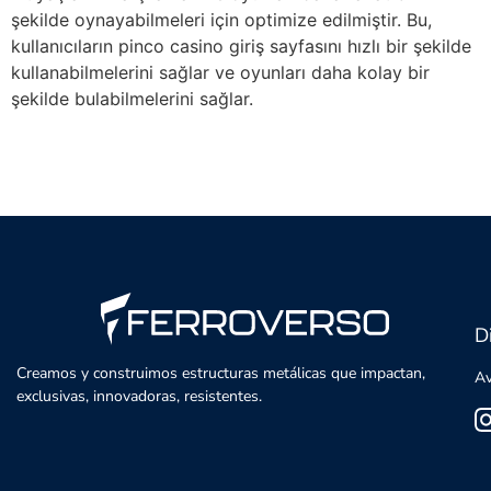
şekilde oynayabilmeleri için optimize edilmiştir. Bu,
kullanıcıların pinco casino giriş sayfasını hızlı bir şekilde
kullanabilmelerini sağlar ve oyunları daha kolay bir
şekilde bulabilmelerini sağlar.
D
Creamos y construimos estructuras metálicas que impactan,
Av
exclusivas, innovadoras, resistentes.