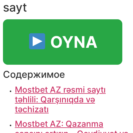
sayt
OYNA
Содержимое
Mostbet AZ rəsmi saytı
təhlili: Qarşınıqda və
təchizatı
Mostbet AZ: Qazanma