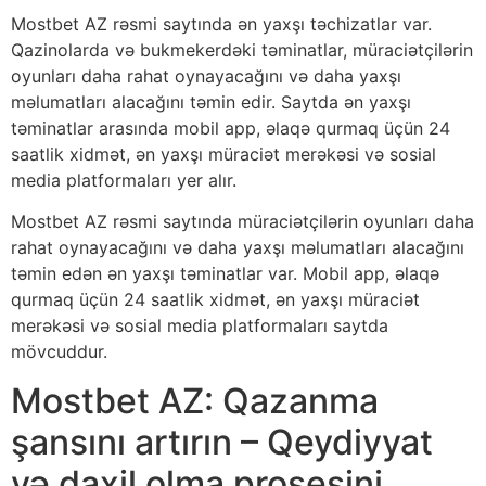
Mostbet AZ rəsmi saytında ən yaxşı təchizatlar var.
Qazinolarda və bukmekerdəki təminatlar, müraciətçilərin
oyunları daha rahat oynayacağını və daha yaxşı
məlumatları alacağını təmin edir. Saytda ən yaxşı
təminatlar arasında mobil app, əlaqə qurmaq üçün 24
saatlik xidmət, ən yaxşı müraciət merəkəsi və sosial
media platformaları yer alır.
Mostbet AZ rəsmi saytında müraciətçilərin oyunları daha
rahat oynayacağını və daha yaxşı məlumatları alacağını
təmin edən ən yaxşı təminatlar var. Mobil app, əlaqə
qurmaq üçün 24 saatlik xidmət, ən yaxşı müraciət
merəkəsi və sosial media platformaları saytda
mövcuddur.
Mostbet AZ: Qazanma
şansını artırın – Qeydiyyat
və daxil olma prosesini