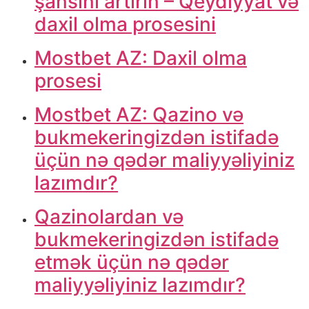
şansını artırın – Qeydiyyat və
daxil olma prosesini
Mostbet AZ: Daxil olma
prosesi
Mostbet AZ: Qazino və
bukmekeringizdən istifadə
üçün nə qədər maliyyəliyiniz
lazımdır?
Qazinolardan və
bukmekeringizdən istifadə
etmək üçün nə qədər
maliyyəliyiniz lazımdır?