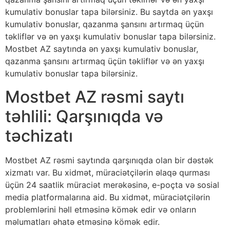
kumulativ bonuslar tapa bilərsiniz. Bu saytda ən yaxşı
kumulativ bonuslar, qazanma şansını artırmaq üçün
təkliflər və ən yaxşı kumulativ bonuslar tapa bilərsiniz.
Mostbet AZ saytında ən yaxşı kumulativ bonuslar,
qazanma şansını artırmaq üçün təkliflər və ən yaxşı
kumulativ bonuslar tapa bilərsiniz.
Mostbet AZ rəsmi saytı
təhlili: Qarşınıqda və
təchizatı
Mostbet AZ rəsmi saytında qarşınıqda olan bir dəstək
xizmatı var. Bu xidmət, müraciətçilərin əlaqə qurması
üçün 24 saatlik müraciət merəkəsinə, e-poçta və sosial
media platformalarına aid. Bu xidmət, müraciətçilərin
problemlərini həll etməsinə kömək edir və onların
məlumatları əhatə etməsinə kömək edir.