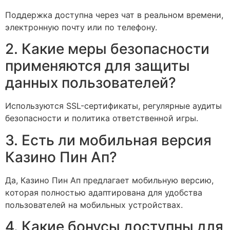
Поддержка доступна через чат в реальном времени,
электронную почту или по телефону.
2. Какие меры безопасности
применяются для защиты
данных пользователей?
Используются SSL-сертификаты, регулярные аудиты
безопасности и политика ответственной игры.
3. Есть ли мобильная версия
Казино Пин Ап?
Да, Казино Пин Ап предлагает мобильную версию,
которая полностью адаптирована для удобства
пользователей на мобильных устройствах.
4. Какие бонусы доступны для