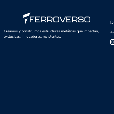
D
Creamos y construimos estructuras metálicas que impactan,
Av
exclusivas, innovadoras, resistentes.