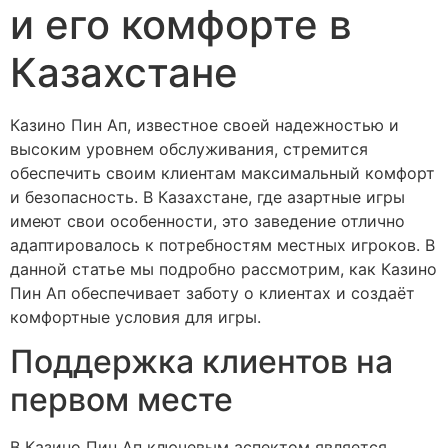
и его комфорте в
Казахстане
Казино Пин Ап, известное своей надежностью и
высоким уровнем обслуживания, стремится
обеспечить своим клиентам максимальный комфорт
и безопасность. В Казахстане, где азартные игры
имеют свои особенности, это заведение отлично
адаптировалось к потребностям местных игроков. В
данной статье мы подробно рассмотрим, как Казино
Пин Ап обеспечивает заботу о клиентах и создаёт
комфортные условия для игры.
Поддержка клиентов на
первом месте
В Казино Пин Ап ключевым аспектом является