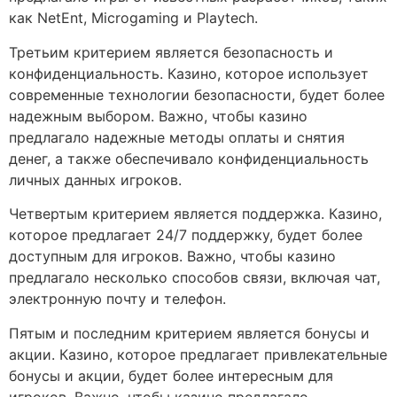
как NetEnt, Microgaming и Playtech.
Третьим критерием является безопасность и
конфиденциальность. Казино, которое использует
современные технологии безопасности, будет более
надежным выбором. Важно, чтобы казино
предлагало надежные методы оплаты и снятия
денег, а также обеспечивало конфиденциальность
личных данных игроков.
Четвертым критерием является поддержка. Казино,
которое предлагает 24/7 поддержку, будет более
доступным для игроков. Важно, чтобы казино
предлагало несколько способов связи, включая чат,
электронную почту и телефон.
Пятым и последним критерием является бонусы и
акции. Казино, которое предлагает привлекательные
бонусы и акции, будет более интересным для
игроков. Важно, чтобы казино предлагало