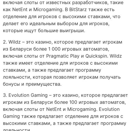
включая слоты от известных разработчиков, такие
как NetEnt и Microgaming. В BitStarz также есть
отделение для игроков с высокими ставками, что
делает его идеальным выбором для игроков,
которые ищут большие выигрыши.
2. Wildz – это казино, которое предлагает игрокам
из Беларуси более 1 000 игровых автоматов,
включая слоты от Pragmatic Play и Quickspin. Wildz
также имеет отделение для игроков с высокими
ставками, а также предлагает программу
лояльности, которая позволяет игрокам получать
бонусы и преимущества.
3. Evolution Gaming – это казино, которое предлагает
игрокам из Беларуси более 100 игровых автоматов,
включая слоты от NetEnt и Microgaming. Evolution
Gaming также предлагает отделение для игроков с
высокими ставками, а также предлагает программу
лояльности.