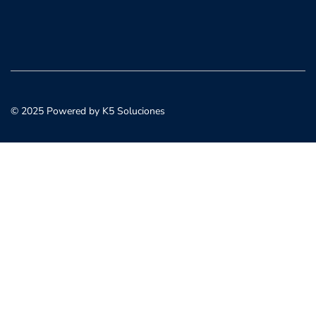
© 2025 Powered by K5 Soluciones