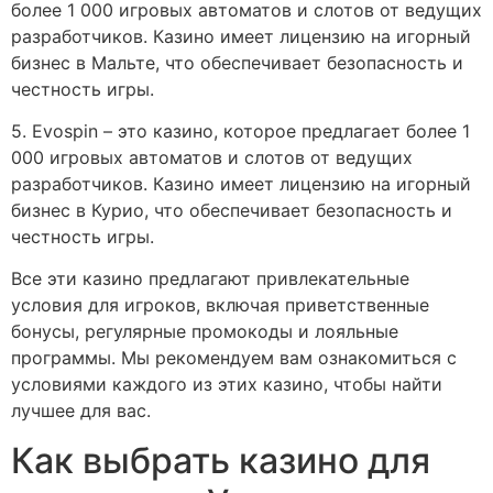
более 1 000 игровых автоматов и слотов от ведущих
разработчиков. Казино имеет лицензию на игорный
бизнес в Мальте, что обеспечивает безопасность и
честность игры.
5. Evospin – это казино, которое предлагает более 1
000 игровых автоматов и слотов от ведущих
разработчиков. Казино имеет лицензию на игорный
бизнес в Курио, что обеспечивает безопасность и
честность игры.
Все эти казино предлагают привлекательные
условия для игроков, включая приветственные
бонусы, регулярные промокоды и лояльные
программы. Мы рекомендуем вам ознакомиться с
условиями каждого из этих казино, чтобы найти
лучшее для вас.
Как выбрать казино для