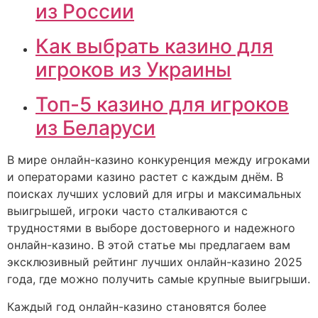
из России
Как выбрать казино для
игроков из Украины
Топ-5 казино для игроков
из Беларуси
В мире онлайн-казино конкуренция между игроками
и операторами казино растет с каждым днём. В
поисках лучших условий для игры и максимальных
выигрышей, игроки часто сталкиваются с
трудностями в выборе достоверного и надежного
онлайн-казино. В этой статье мы предлагаем вам
эксклюзивный рейтинг лучших онлайн-казино 2025
года, где можно получить самые крупные выигрыши.
Каждый год онлайн-казино становятся более