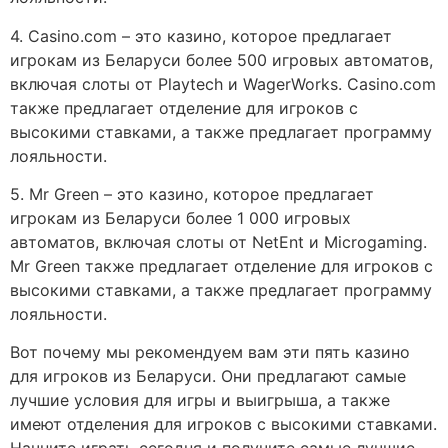
4. Casino.com – это казино, которое предлагает
игрокам из Беларуси более 500 игровых автоматов,
включая слоты от Playtech и WagerWorks. Casino.com
также предлагает отделение для игроков с
высокими ставками, а также предлагает программу
лояльности.
5. Mr Green – это казино, которое предлагает
игрокам из Беларуси более 1 000 игровых
автоматов, включая слоты от NetEnt и Microgaming.
Mr Green также предлагает отделение для игроков с
высокими ставками, а также предлагает программу
лояльности.
Вот почему мы рекомендуем вам эти пять казино
для игроков из Беларуси. Они предлагают самые
лучшие условия для игры и выигрыша, а также
имеют отделения для игроков с высокими ставками.