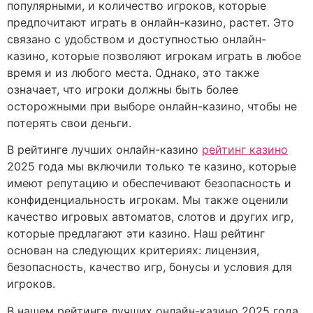
популярными, и количество игроков, которые
предпочитают играть в онлайн-казино, растет. Это
связано с удобством и доступностью онлайн-
казино, которые позволяют игрокам играть в любое
время и из любого места. Однако, это также
означает, что игроки должны быть более
осторожными при выборе онлайн-казино, чтобы не
потерять свои деньги.
В рейтинге лучших онлайн-казино
рейтинг казино
2025 года мы включили только те казино, которые
имеют репутацию и обеспечивают безопасность и
конфиденциальность игрокам. Мы также оценили
качество игровых автоматов, слотов и других игр,
которые предлагают эти казино. Наш рейтинг
основан на следующих критериях: лицензия,
безопасность, качество игр, бонусы и условия для
игроков.
В нашем рейтинге лучших онлайн-казино 2025 года