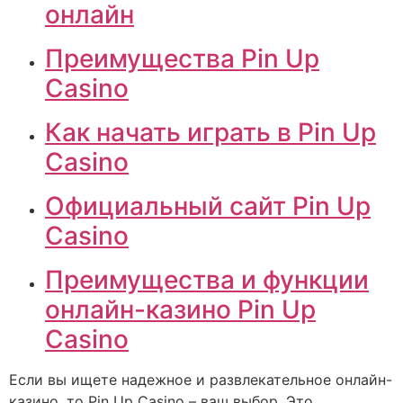
онлайн
Преимущества Pin Up
Casino
Как начать играть в Pin Up
Casino
Официальный сайт Pin Up
Casino
Преимущества и функции
онлайн-казино Pin Up
Casino
Если вы ищете надежное и развлекательное онлайн-
казино, то Pin Up Casino – ваш выбор. Это