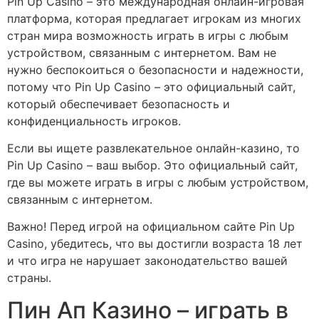
Pin Up Casino – это международная онлайн-игровая
платформа, которая предлагает игрокам из многих
стран мира возможность играть в игры с любым
устройством, связанным с интернетом. Вам не
нужно беспокоиться о безопасности и надежности,
потому что Pin Up Casino – это официальный сайт,
который обеспечивает безопасность и
конфиденциальность игроков.
Если вы ищете развлекательное онлайн-казино, то
Pin Up Casino – ваш выбор. Это официальный сайт,
где вы можете играть в игры с любым устройством,
связанным с интернетом.
Важно! Перед игрой на официальном сайте Pin Up
Casino, убедитесь, что вы достигли возраста 18 лет
и что игра не нарушает законодательство вашей
страны.
Пин Ап Казино – играть в