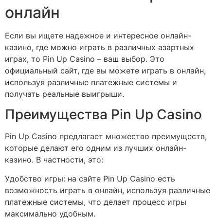
онлайн
Если вы ищете надежное и интересное онлайн-
казино, где можно играть в различных азартных
играх, то Pin Up Casino – ваш выбор. Это
официальный сайт, где вы можете играть в онлайн,
используя различные платежные системы и
получать реальные выигрыши.
Преимущества Pin Up Casino
Pin Up Casino предлагает множество преимуществ,
которые делают его одним из лучших онлайн-
казино. В частности, это:
Удобство игры: на сайте Pin Up Casino есть
возможность играть в онлайн, используя различные
платежные системы, что делает процесс игры
максимально удобным.