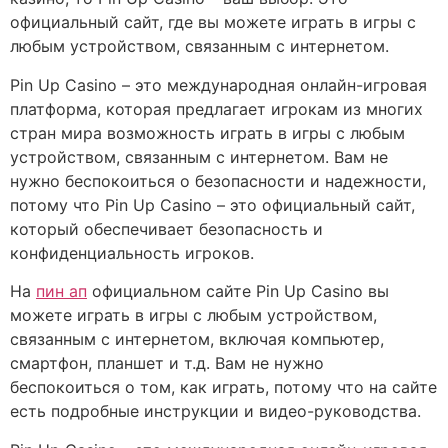
официальный сайт, где вы можете играть в игры с
любым устройством, связанным с интернетом.
Pin Up Casino – это международная онлайн-игровая
платформа, которая предлагает игрокам из многих
стран мира возможность играть в игры с любым
устройством, связанным с интернетом. Вам не
нужно беспокоиться о безопасности и надежности,
потому что Pin Up Casino – это официальный сайт,
который обеспечивает безопасность и
конфиденциальность игроков.
На
пин ап
официальном сайте Pin Up Casino вы
можете играть в игры с любым устройством,
связанным с интернетом, включая компьютер,
смартфон, планшет и т.д. Вам не нужно
беспокоиться о том, как играть, потому что на сайте
есть подробные инструкции и видео-руководства.