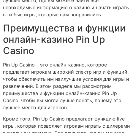
лучшее место, где вы можете найти все
необходимые информацию о казино и начать играть
в любые игры, которые вам понравились.
Преимущества и функции
онлайн-казино Pin Up
Casino
Pin Up Casino – это онлайн-казино, которое
предлагает игрокам широкий спектр игр и функций,
чтобы обеспечить им наилучшие условия для игры и
развлечений. В этом разделе мы рассмотрим
преимущества и функции онлайн-казино Pin Up
Casino, чтобы вы могли лучше понять, почему это
лучшее место для игроков.
Кроме того, Pin Up Casino предлагает функцию live-
игры, которая позволяет игрокам играть с дилерами
в реальном времени. Это означает, что вы можете