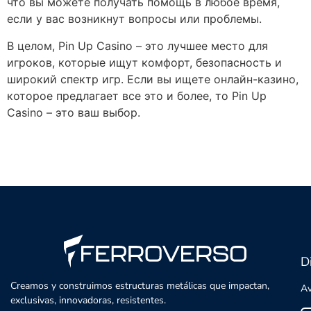
что вы можете получать помощь в любое время,
если у вас возникнут вопросы или проблемы.
В целом, Pin Up Casino – это лучшее место для
игроков, которые ищут комфорт, безопасность и
широкий спектр игр. Если вы ищете онлайн-казино,
которое предлагает все это и более, то Pin Up
Casino – это ваш выбор.
D
Creamos y construimos estructuras metálicas que impactan,
Av
exclusivas, innovadoras, resistentes.