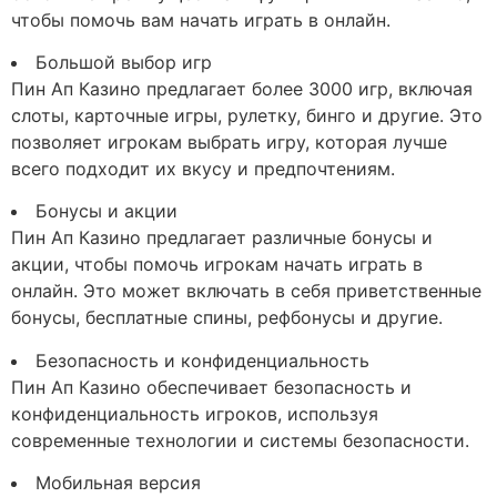
чтобы помочь вам начать играть в онлайн.
Большой выбор игр
Пин Ап Казино предлагает более 3000 игр, включая
слоты, карточные игры, рулетку, бинго и другие. Это
позволяет игрокам выбрать игру, которая лучше
всего подходит их вкусу и предпочтениям.
Бонусы и акции
Пин Ап Казино предлагает различные бонусы и
акции, чтобы помочь игрокам начать играть в
онлайн. Это может включать в себя приветственные
бонусы, бесплатные спины, рефбонусы и другие.
Безопасность и конфиденциальность
Пин Ап Казино обеспечивает безопасность и
конфиденциальность игроков, используя
современные технологии и системы безопасности.
Мобильная версия