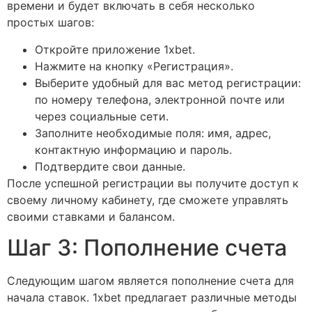
времени и будет включать в себя несколько
простых шагов:
Откройте приложение 1xbet.
Нажмите на кнопку «Регистрация».
Выберите удобный для вас метод регистрации:
по номеру телефона, электронной почте или
через социальные сети.
Заполните необходимые поля: имя, адрес,
контактную информацию и пароль.
Подтвердите свои данные.
После успешной регистрации вы получите доступ к
своему личному кабинету, где сможете управлять
своими ставками и балансом.
Шаг 3: Пополнение счета
Следующим шагом является пополнение счета для
начала ставок. 1xbet предлагает различные методы