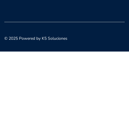
© 2025 Powered by K5 Soluciones