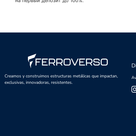
на первый депозит до 100%.
D
Creamos y construimos estructuras metálicas que impactan,
Av
exclusivas, innovadoras, resistentes.