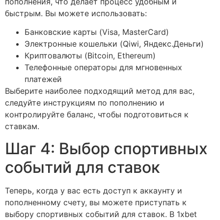
пополнения, что делает процесс удобным и
быстрым. Вы можете использовать:
Банковские карты (Visa, MasterCard)
Электронные кошельки (Qiwi, Яндекс.Деньги)
Криптовалюты (Bitcoin, Ethereum)
Телефонные операторы для мгновенных
платежей
Выберите наиболее подходящий метод для вас,
следуйте инструкциям по пополнению и
контролируйте баланс, чтобы подготовиться к
ставкам.
Шаг 4: Выбор спортивных
событий для ставок
Теперь, когда у вас есть доступ к аккаунту и
пополненному счету, вы можете приступать к
выбору спортивных событий для ставок. В 1xbet