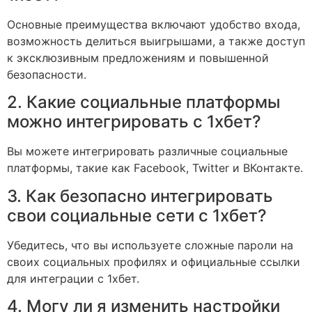
Основные преимущества включают удобство входа,
возможность делиться выигрышами, а также доступ
к эксклюзивным предложениям и повышенной
безопасности.
2. Какие социальные платформы
можно интегрировать с 1хбет?
Вы можете интегрировать различные социальные
платформы, такие как Facebook, Twitter и ВКонтакте.
3. Как безопасно интегрировать
свои социальные сети с 1хбет?
Убедитесь, что вы используете сложные пароли на
своих социальных профилях и официальные ссылки
для интеграции с 1хбет.
4. Могу ли я изменить настройки