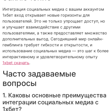
Интеграция социальных медиа с вашим аккаунтом
1хбет вход открывает новые горизонты для
пользователей. Это не только упрощает доступ, но
и улучшает взаимодействие с другими
пользователями, а также предоставляет множество
дополнительных выгод. Сегодняшний мир онлайн-
гемблинга требует гибкости и открытости, и
использование социальных медиа — это шаг к более
интерактивному и удовлетворительному опыту
1xbet скачать
.
Часто задаваемые
вопросы
1. Каковы основные преимущества
интеграции социальных медиа с
1хбет?