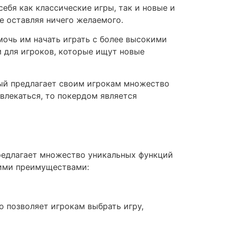
ебя как классические игры, так и новые и
не оставляя ничего желаемого.
мочь им начать играть с более высокими
 для игроков, которые ищут новые
рый предлагает своим игрокам множество
влекаться, то покердом является
предлагает множество уникальных функций
щими преимуществами:
о позволяет игрокам выбрать игру,