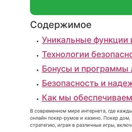
Содержимое
Уникальные функции 
Технологии безопасн
Бонусы и программы 
Безопасность и наде
Как мы обеспечиваем
В современном мире интернета, где кажды
онлайн покер-румов и казино. Покер дом, 
стратегию, играя в различные игры, включа