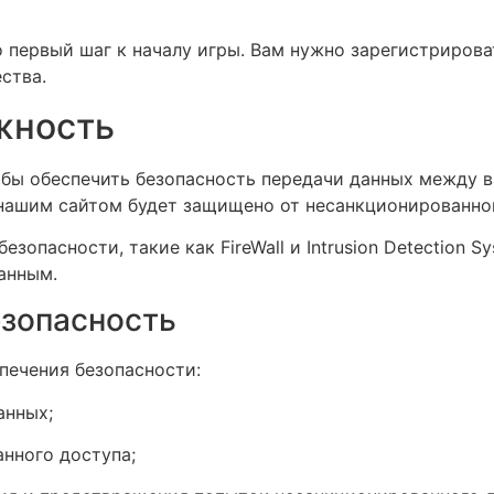
первый шаг к началу игры. Вам нужно зарегистрировать
ства.
жность
обы обеспечить безопасность передачи данных между 
 нашим сайтом будет защищено от несанкционированно
опасности, такие как FireWall и Intrusion Detection 
анным.
езопасность
ечения безопасности:
анных;
анного доступа;