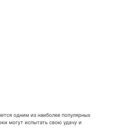
яется одним из наиболее популярных
оки могут испытать свою удачу и