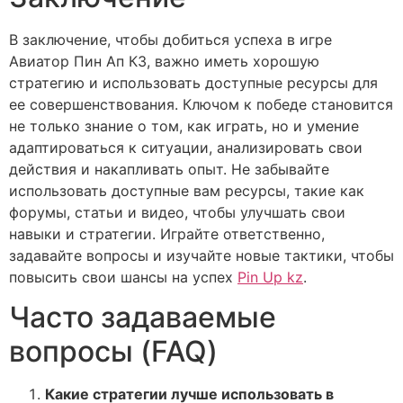
В заключение, чтобы добиться успеха в игре
Авиатор Пин Ап КЗ, важно иметь хорошую
стратегию и использовать доступные ресурсы для
ее совершенствования. Ключом к победе становится
не только знание о том, как играть, но и умение
адаптироваться к ситуации, анализировать свои
действия и накапливать опыт. Не забывайте
использовать доступные вам ресурсы, такие как
форумы, статьи и видео, чтобы улучшать свои
навыки и стратегии. Играйте ответственно,
задавайте вопросы и изучайте новые тактики, чтобы
повысить свои шансы на успех
Pin Up kz
.
Часто задаваемые
вопросы (FAQ)
Какие стратегии лучше использовать в