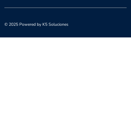
© 2025 Powered by K5 Soluciones