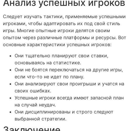
Анализ успешных игроков
Следует изучать тактики, применяемые успешными
игроками, чтобы адаптировать их под свой стиль
игры. Многие опытные игроки делятся своим
опытом через различные платформы и ресурсы. Вот
основные характеристики успешных игроков:
Они тщательно планируют свои ставки,
основываясь на статистике.
Они не боятся переключаться на другие игры,
если что-то не идет по плану.
Они анализируют свои проигрыши и учатся на
своих ошибках.
Успешные игроки всегда имеют запасной план
на случай неудач.
Они дисциплинированы и строго следуют
выбранной стратегии.
Заключение