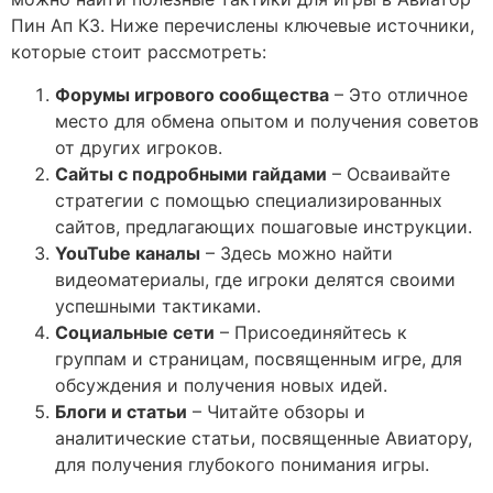
Пин Ап КЗ. Ниже перечислены ключевые источники,
которые стоит рассмотреть:
Форумы игрового сообщества
– Это отличное
место для обмена опытом и получения советов
от других игроков.
Сайты с подробными гайдами
– Осваивайте
стратегии с помощью специализированных
сайтов, предлагающих пошаговые инструкции.
YouTube каналы
– Здесь можно найти
видеоматериалы, где игроки делятся своими
успешными тактиками.
Социальные сети
– Присоединяйтесь к
группам и страницам, посвященным игре, для
обсуждения и получения новых идей.
Блоги и статьи
– Читайте обзоры и
аналитические статьи, посвященные Авиатору,
для получения глубокого понимания игры.