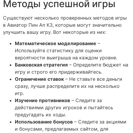
Методы успешной игры
Существуют несколько проверенных методов игры
в Авиатор Пин Ап КЗ, которые могут значительно
улучшить вашу игру. Вот некоторые из них:
Математическое моделирование
–
Используйте статистику для оценки
вероятности выигрыша на каждом уровне.
Банковская стратегия
– Определите бюджет на
игру и строго его придерживайтесь.
Ограничение ставок
– Не ставьте все деньги
сразу, лучше распределите их на несколько
игр.
Изучение противников
– Следите за
действиями других игроков и пытайтесь
предугадать их ходы.
Использование бонусов
– Следите за акциями
и бонусами, предлагаемых сайтом, для