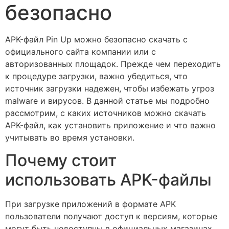
безопасно
APK-файл Pin Up можно безопасно скачать с
официального сайта компании или с
авторизованных площадок. Прежде чем переходить
к процедуре загрузки, важно убедиться, что
источник загрузки надежен, чтобы избежать угроз
malware и вирусов. В данной статье мы подробно
рассмотрим, с каких источников можно скачать
APK-файл, как установить приложение и что важно
учитывать во время установки.
Почему стоит
использовать APK-файлы
При загрузке приложений в формате APK
пользователи получают доступ к версиям, которые
могут быть недоступны в официальных магазинах