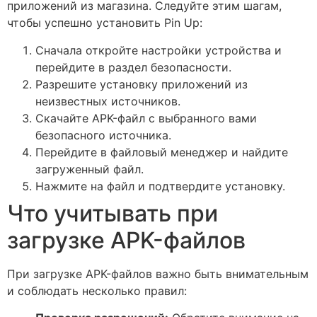
приложений из магазина. Следуйте этим шагам,
чтобы успешно установить Pin Up:
Сначала откройте настройки устройства и
перейдите в раздел безопасности.
Разрешите установку приложений из
неизвестных источников.
Скачайте APK-файл с выбранного вами
безопасного источника.
Перейдите в файловый менеджер и найдите
загруженный файл.
Нажмите на файл и подтвердите установку.
Что учитывать при
загрузке APK-файлов
При загрузке APK-файлов важно быть внимательным
и соблюдать несколько правил: