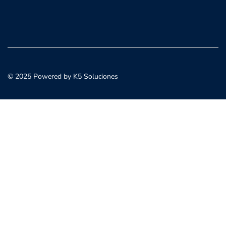
© 2025 Powered by K5 Soluciones