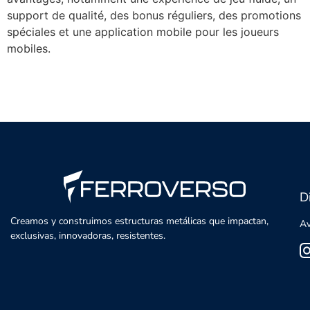
support de qualité, des bonus réguliers, des promotions
spéciales et une application mobile pour les joueurs
mobiles.
D
Creamos y construimos estructuras metálicas que impactan,
Av
exclusivas, innovadoras, resistentes.