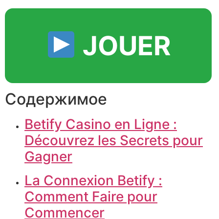
JOUER
Содержимое
Betify Casino en Ligne :
Découvrez les Secrets pour
Gagner
La Connexion Betify :
Comment Faire pour
Commencer