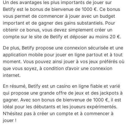
Un des avantages les plus importants de jouer sur
Betify est le bonus de bienvenue de 1000 €. Ce bonus
vous permet de commencer à jouer avec un budget
important et de gagner des gains substantiels. Pour
obtenir ce bonus, vous devez simplement créer un
compte sur le site de Betify et déposer au moins 20 €.
De plus, Betify propose une connexion sécurisée et une
application mobile pour jouer en ligne partout et à tout
moment. Vous pouvez ainsi jouer à vos jeux préférés où
que vous soyez, à condition d’avoir une connexion
internet.
En résumé, Betify est un casino en ligne fiable et varié
qui propose une grande offre de jeux et des jackpots à
gagner. Avec son bonus de bienvenue de 1000 €, il est
idéal pour les débutants et les joueurs expérimentés.
N’hésitez pas à créer un compte et à commencer à
jouer !