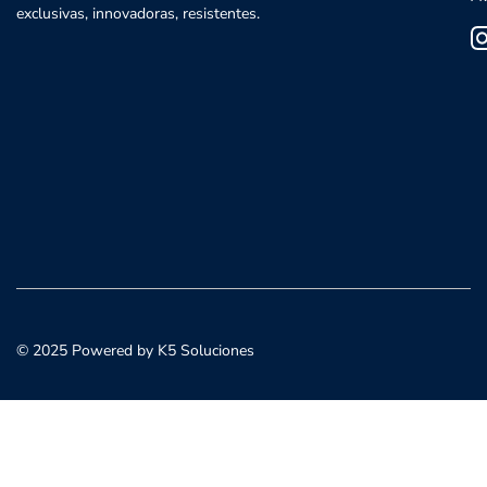
exclusivas, innovadoras, resistentes.
© 2025 Powered by K5 Soluciones