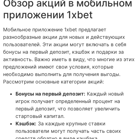
Обзор акций в мобильном
приложении 1xbet
Мобильное приложение 1xbet предлагает
разнообразные акции для новых и действующих
пользователей. Эти акции могут включать в себя
бонусы на первый депозит, кэшбэк и подарки за
активность. Важно иметь в виду, что многие из этих
предложений имеют свои условия, которые
необходимо выполнить для получения выгоды.
Рассмотрим основные категории акций:
Бонусы на первый депозит:
Каждый новый
игрок получает определенный процент на
первый депозит, что позволяет увеличить
стартовый капитал.
Кэшбэк:
За каждые крупные ставки
пользователи могут получать часть своих
средств обратно в виде кэшбэка.