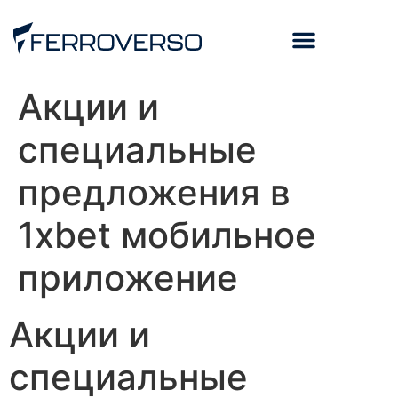
Акции и
специальные
предложения в
1xbet мобильное
приложение
Акции и
специальные