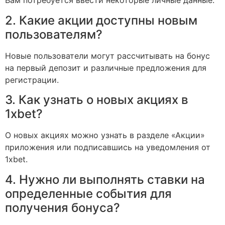
Вам потребуется ввести некоторые личные данные.
2. Какие акции доступны новым
пользователям?
Новые пользователи могут рассчитывать на бонус
на первый депозит и различные предложения для
регистрации.
3. Как узнать о новых акциях в
1xbet?
О новых акциях можно узнать в разделе «Акции»
приложения или подписавшись на уведомления от
1xbet.
4. Нужно ли выполнять ставки на
определенные события для
получения бонуса?